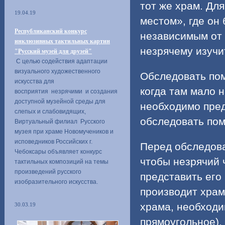
тот же храм. Дл
19.04.19
местом», где он
Республиканский конкурс
независимым от 
инклюзивных тактильных картин
незрячему изучи
"Русский музей для друзей"
С целью содействия адаптации
визуального художественного
Обследовать по
искусства для
когда там мало 
восприятия незрячими и создания
доступной музейной среды для
необходимо пред
слепых и слабовидящих,
обследовать пом
Виртуальный филиал Русского
музея при храме Новомучеников и
исповедников Российских г.
Перед обследова
Чебоксары объявляет конкурс
чтобы незрячий 
тактильных композиций на темы
произведений русского
представить его
изобразительного искусства.
производит храм
храма, необходи
30.03.19
прямоугольное),