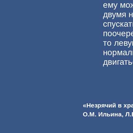
ему мо
двумя н
спускат
поочере
то леву
нормал
двигат
«Незрячий в хра
О.М. Ильина, Л.