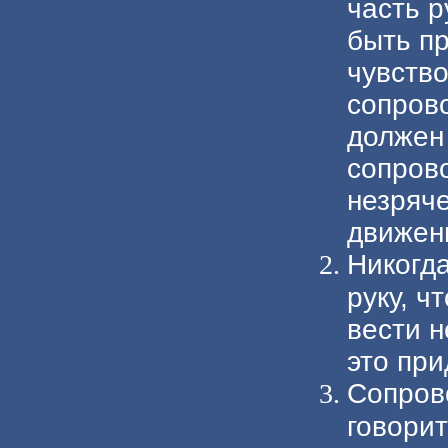
часть р
быть пр
чувств
сопров
должен
сопров
незряче
движени
Никогда
руку, ч
вести н
это при
Сопрово
говори