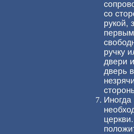
сопров
со стор
рукой, 
первым
свобод
ручку и
двери и
дверь 
незрячи
стороны
Иногда 
необход
церкви
положит