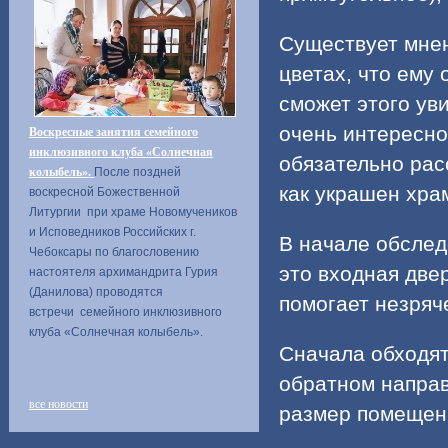
Существует мнен
цветах, что ему 
сможет этого ув
очень интересно 
Воскресные занятия семейного
инклюзивного клуба «Солнечная
обязательно расс
колыбель».
После поздней
как украшен храм
воскресной Божественной
Литургии при храме Новомучеников
и Исповедников Российских г.
В начале обслед
Чебоксары по благословению
это входная две
настоятеля архимандрита Гурия
(Данилова) проводятся
помогает незряч
встречи семейного инклюзивного
клуба «Солнечная колыбель».
Сначала обходят
обратном направ
все новости
размер помещени