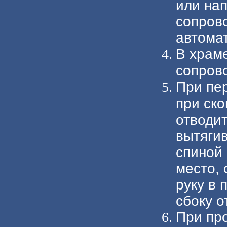
или на
сопров
автома
В храм
сопров
При пе
при ск
отводит
вытягив
спиной
место,
руку в 
сбоку 
При пр