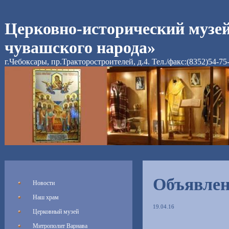
Церковно-исторический музе
чувашского народа»
г.Чебоксары, пр.Тракторостроителей, д.4. Тел./факс:(8352)54-75
Объявле
Новости
Наш храм
19.04.16
Церковный музей
Митрополит Варнава