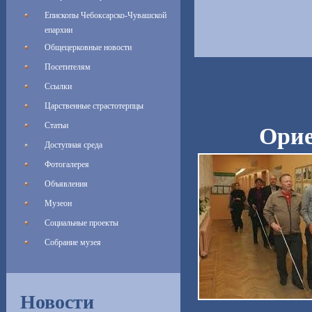
Епископы Чебоксарско-Чувашской
епархии
Общецерковные новости
Посетителям
Ссылки
Царственные страстотерпцы
Статьи
Орие
Доступная среда
Фотогалерея
Объявления
Музеон
Социальные проекты
Собрание музея
Новости