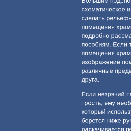
Большим подспор
схематическое и
сделать рельефн
помещения храма
подробно рассма
пособиям. Если 
помещения храма
изображение пом
различные предм
друга.
Если незрячий п
трость, ему нео
который использ
берется ниже ру
раскачивается п