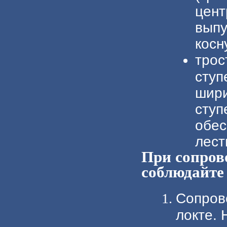
цент
выпу
косн
трос
ступ
шири
ступ
обес
лест
При сопров
соблюдайте
Сопров
локте. 