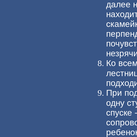
далее н
находит
скамейк
перпенд
почувст
незрячи
Ко всем
лестни
подход
При по
одну с
спуске 
сопров
ребенок