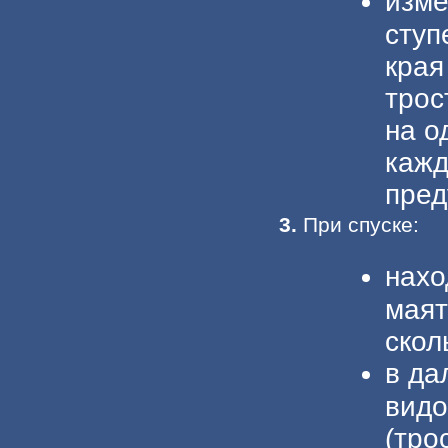
изме
ступ
края
трос
на о
кажд
пред
3.
При спуске:
нахо
маят
скол
в да
видо
(тро