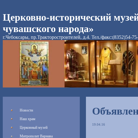
Церковно-исторический музе
чувашского народа»
г.Чебоксары, пр.Тракторостроителей, д.4. Тел./факс:(8352)54-75
Объявле
Новости
Наш храм
19.04.16
Церковный музей
Митрополит Варнава