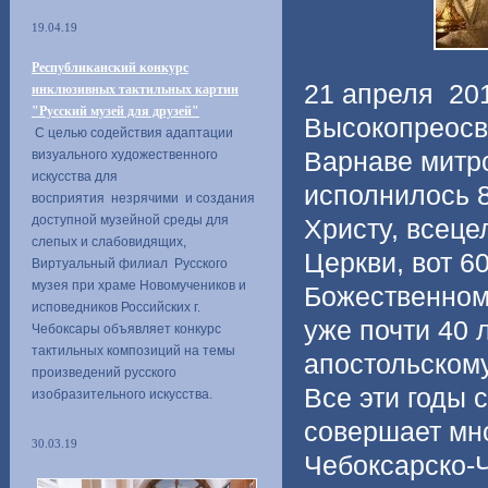
19.04.19
Республиканский конкурс
21 апреля 20
инклюзивных тактильных картин
"Русский музей для друзей"
Высокопреосв
С целью содействия адаптации
визуального художественного
Варнаве митр
искусства для
исполнилось 8
восприятия незрячими и создания
доступной музейной среды для
Христу, всеце
слепых и слабовидящих,
Церкви, вот 6
Виртуальный филиал Русского
музея при храме Новомучеников и
Божественном
исповедников Российских г.
уже почти 40 
Чебоксары объявляет конкурс
тактильных композиций на темы
апостольском
произведений русского
Все эти годы 
изобразительного искусства.
совершает мн
30.03.19
Чебоксарско-Ч