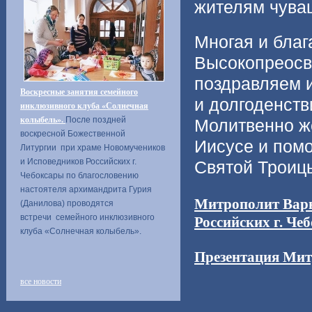
жителям чуваш
Многая и бла
Высокопреосв
поздравляем 
Воскресные занятия семейного
и долгоденств
инклюзивного клуба «Солнечная
колыбель».
После поздней
Молитвенно ж
воскресной Божественной
Иисусе и пом
Литургии при храме Новомучеников
и Исповедников Российских г.
Святой Троиц
Чебоксары по благословению
настоятеля архимандрита Гурия
Митрополит Варн
(Данилова) проводятся
встречи семейного инклюзивного
Российских г. Че
клуба «Солнечная колыбель».
Презентация Мит
все новости