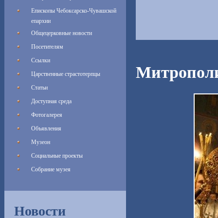
Епископы Чебоксарско-Чувашской
епархии
Общецерковные новости
Посетителям
Ссылки
Митрополи
Царственные страстотерпцы
Статьи
Доступная среда
Фотогалерея
Объявления
Музеон
Социальные проекты
Собрание музея
Новости