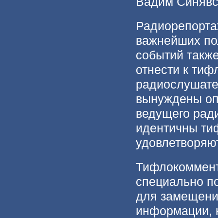
Вадим Синявс
Радиорепорта
важнейших по
событий такж
отнести к тиф
радиослушате
вынуждены опи
ведущего рад
идентичны ти
удовлетворяют
Тифлокоммент
специально п
для замещени
информации, к