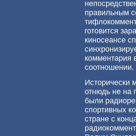
непосредстве
правильным с
тифлокоммент
готовится зар
киносеансе с
синхронизируе
комментария 
соотношении.
Исторически 
отнюдь не на 
были радиоре
спортивных ко
стране с конц
радиокоммент