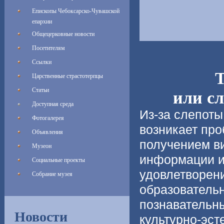
Епископы Чебоксарско-Чувашской
епархии
Общецерковные новости
Посетителям
Ссылки
Царственные страстотерпцы
Статьи
или сл
Доступная среда
Из-за слепоты
Фотогалерея
возникает про
Объявления
получением в
Музеон
информации 
Социальные проекты
удовлетворен
Собрание музея
образовательн
познавательн
Новости
культурно-эст