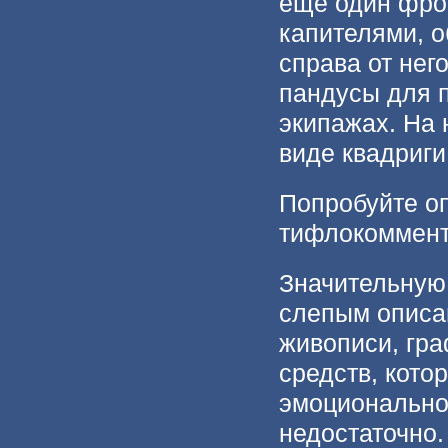
еще один фро
капителями, 
справа от нег
пандусы для п
экипажах. На 
виде квадриги
Попробуйте оп
тифлокоммента
Значительную
слепым описа
живописи, гра
средств, кото
эмоционально-
недостаточно.