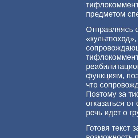
тифлокоммента
предметом сп
Отправляясь 
«культпоход»,
сопровождающ
тифлокоммент
реабилитацион
функциям, по
что сопровож
Поэтому за т
отказаться от
речь идет о г
Готовя текст 
возможность п