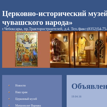
Церковно-исторический музе
чувашского народа»
г.Чебоксары, пр.Тракторостроителей, д.4. Тел./факс:(8352)54-75
Объявле
Новости
Наш храм
19.04.16
Церковный музей
Митрополит Варнава