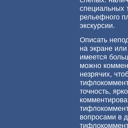
специальных т
рельефного пл
экскурсии.
Описать непо
на экране или
имеется боль
можно коммен
незрячих, что
тифлокоммента
точность, ярк
комментирован
тифлокоммент
вопросами в д
тифлокоммента