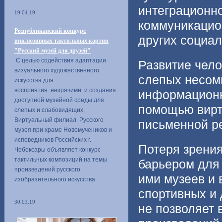
интеграционно
19.04.19
коммуникацио
Республиканский конкурс
других социал
инклюзивных тактильных картин
"Русский музей для друзей"
С целью содействия адаптации
Развитие чело
визуального художественного
слепых несом
искусства для
восприятия незрячими и создания
информационн
доступной музейной среды для
помощью вирт
слепых и слабовидящих,
Виртуальный филиал Русского
письменной р
музея при храме Новомучеников и
исповедников Российских г.
Потеря зрени
Чебоксары объявляет конкурс
тактильных композиций на темы
барьером для
произведений русского
ими музеев и 
изобразительного искусства.
спортивных и 
30.03.19
не позволяет 