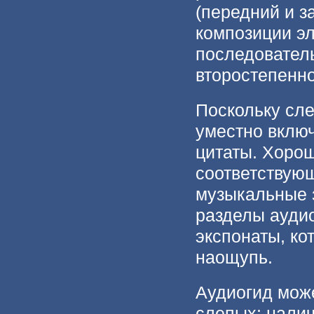
(передний и з
композиции эл
последователь
второстепенно
Поскольку сле
уместно включ
цитаты. Хоро
соответствую
музыкальные 
разделы аудио
экспонаты, к
наощупь.
Аудиогид мож
слепых: налич