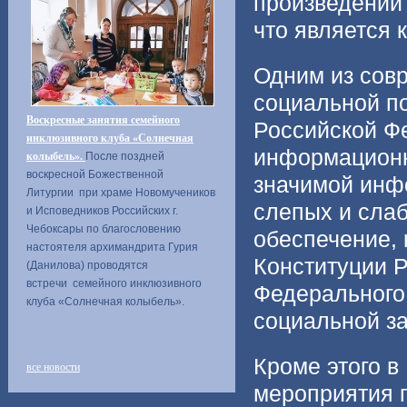
произведений 
что является 
Одним из сов
социальной п
Воскресные занятия семейного
Российской Ф
инклюзивного клуба «Солнечная
информационн
колыбель».
После поздней
воскресной Божественной
значимой инфо
Литургии при храме Новомучеников
слепых и сла
и Исповедников Российских г.
Чебоксары по благословению
обеспечение, 
настоятеля архимандрита Гурия
Конституции Р
(Данилова) проводятся
встречи семейного инклюзивного
Федерального 
клуба «Солнечная колыбель».
социальной з
Кроме этого 
все новости
мероприятия п