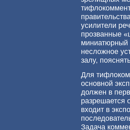
тифлокоммент
правительств
усилители реч
прозванные «
миниатюрный 
несложное уст
залу, пояснят
Для тифлоком
основной эксп
должен в перв
разрешается о
входит в эксп
последователь
Задача комме