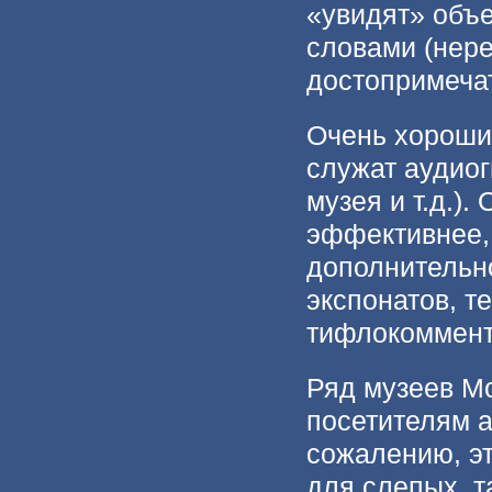
«увидят» объе
словами (нере
достопримеча
Очень хороши
служат аудиог
музея и т.д.)
эффективнее, 
дополнительн
экспонатов, т
тифлокоммент
Ряд музеев М
посетителям а
сожалению, э
для слепых, т