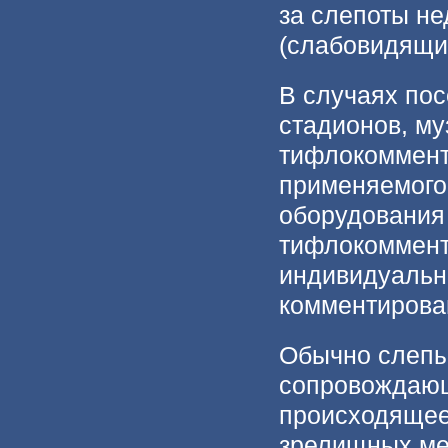
за слепоты не
(слабовидящи
В случаях пос
стадионов, му
тифлокоммент
применяемого 
оборудования
тифлокоммент
индивидуальн
комментирован
Обычно слепы
сопровождающ
происходящее.
зрелищных ме