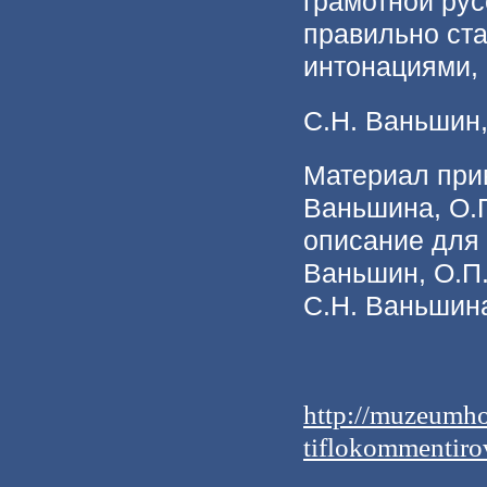
грамотной рус
правильно ста
интонациями, 
С.Н. Ваньшин
Материал прив
Ваньшина, О.
описание для 
Ваньшин, О.П.
С.Н. Ваньшина. 
http://muzeumho
tiflokommentirov