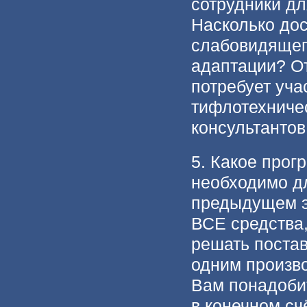
сотрудники д
Насколько дос
слабовидящег
адаптации? От
потребует уча
тифлотехничес
консультантов
5. Какое прог
необходимо д
предыдущем э
ВСЕ средства
решать поста
одним произв
Вам понадоби
в конечном сч