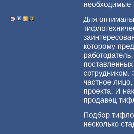
необходимые 
Для оптималь
тифлотехничес
заинтересован
которому пред
работодатель,
поставленных
сотрудником. 
частное лицо
проекта. И на
продавец тифл
Подбор тифлот
несколько ста