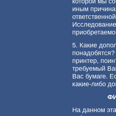
которой мы со
иным причинам
ответственной
Исследование
приобретаемог
5. Какие допо
понадобятся?
принтер, поин
требуемый Ва
Вас бумаге. Е
какие-либо д
Ф
На данном эт