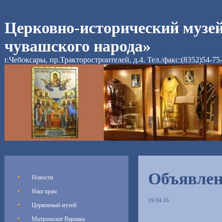
Церковно-исторический музе
чувашского народа»
г.Чебоксары, пр.Тракторостроителей, д.4. Тел./факс:(8352)54-75
Объявле
Новости
Наш храм
19.04.16
Церковный музей
Митрополит Варнава