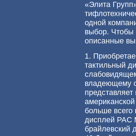
«Элита Групп
тифлотехничес
одной компан
выбор. Чтобы 
описанные вы
1. Приобретае
тактильный д
слабовидящем
владеющему с
представляет
американской 
больше всего 
дисплей PAC M
брайлевский д