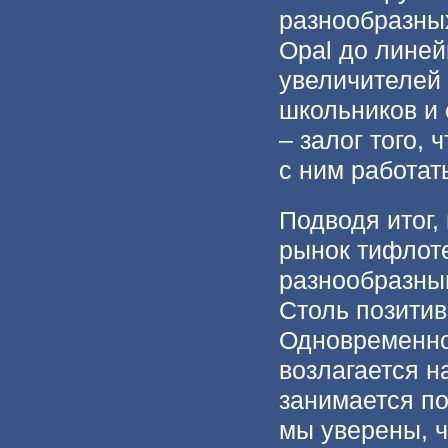
разнообразных
Opal до линей
увеличителей
школьников и
– залог того,
с ним работат
Подводя итог,
рынок тифлот
разнообразны
Столь позитив
Одновременно
возлагается н
занимается по
мы уверены, ч