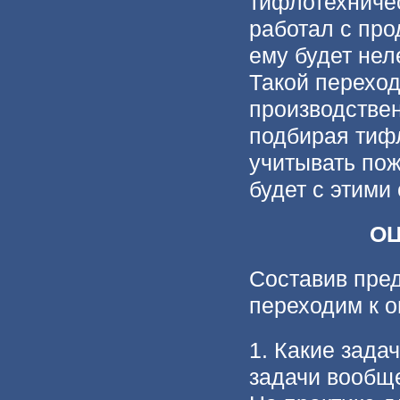
тифлотехничес
работал с про
ему будет нел
Такой перехо
производствен
подбирая тиф
учитывать пож
будет с этими
ОЦ
Составив пред
переходим к о
1. Какие зада
задачи вообще