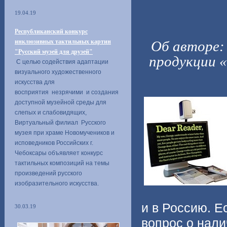
19.04.19
Республиканский конкурс
инклюзивных тактильных картин
Об авторе:
"Русский музей для друзей"
продукции «
С целью содействия адаптации
визуального художественного
искусства для
восприятия незрячими и создания
доступной музейной среды для
слепых и слабовидящих,
Виртуальный филиал Русского
музея при храме Новомучеников и
исповедников Российских г.
Чебоксары объявляет конкурс
тактильных композиций на темы
произведений русского
изобразительного искусства.
и в Россию. Е
30.03.19
вопрос о нали