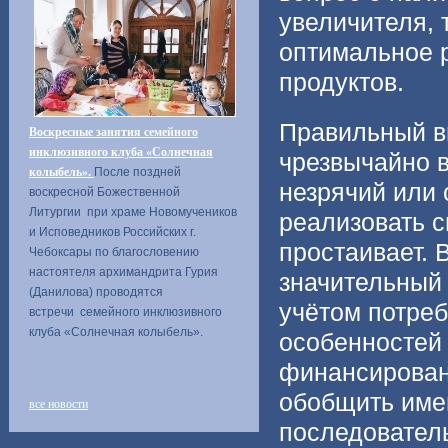
увеличителя, 
оптимальное 
продуктов.
Правильный в
Воскресные занятия семейного
инклюзивного клуба «Солнечная
чрезвычайно в
колыбель».
После поздней
незрячий или
воскресной Божественной
Литургии при храме Новомучеников
реализовать с
и Исповедников Российских г.
простаивает. 
Чебоксары по благословению
настоятеля архимандрита Гурия
значительный 
(Данилова) проводятся
учётом потреб
встречи семейного инклюзивного
клуба «Солнечная колыбель».
особенностей
финансирован
обобщить име
все новости
последователь