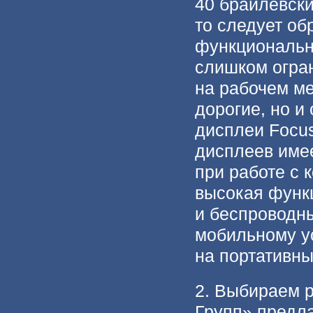
40 брайлевски
то следует об
функциональн
слишком огра
на рабочем ме
дорогие, но 
дисплеи Focus
дисплеев имее
при работе с 
высокая функц
и беспроводн
мобильному ус
на портативны
2. Выбираем 
Групп» предл