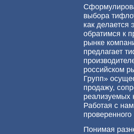
Сформулирова
выбора тифлот
как делается 
обратимся к п
рынке компан
предлагает т
производител
российском ры
Групп» осуще
продажу, соп
реализуемых 
Работая с нам
проверенного 
Понимая разн