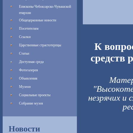
Епископы Чебоксарско-Чувашской
епархии
Общецерковные новости
Посетителям
Ссылки
К вопро
Царственные страстотерпцы
Статьи
средств 
Доступная среда
Фотогалерея
Матер
Объявления
"Высокоте
Музеон
Социальные проекты
незрячих и 
Собрание музея
ре
Новости