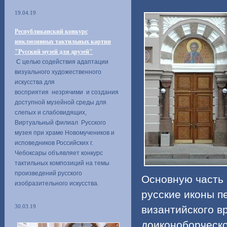
19.04.19
Республиканский конкурс
инклюзивных тактильных картин
"Русский музей для друзей"
С целью содействия адаптации
визуального художественного
искусства для
восприятия незрячими и создания
доступной музейной среды для
слепых и слабовидящих,
Виртуальный филиал Русского
музея при храме Новомучеников и
исповедников Российских г.
Чебоксары объявляет конкурс
тактильных композиций на темы
произведений русского
Основную часть 
изобразительного искусства.
русские иконы пе
византийского в
30.03.19
доиконоборческо