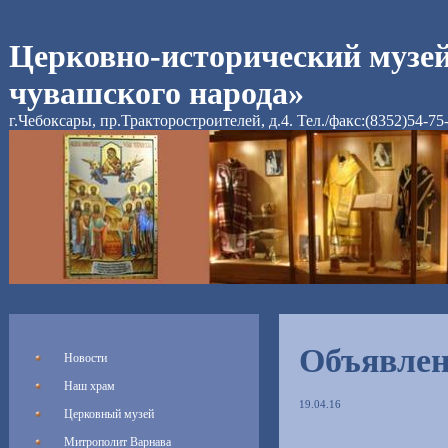
Церковно-исторический музе
чувашского народа»
г.Чебоксары, пр.Тракторостроителей, д.4. Тел./факс:(8352)54-75
Объявле
Новости
Наш храм
19.04.16
Церковный музей
Митрополит Варнава