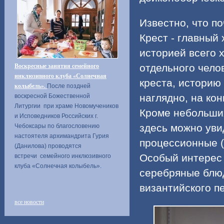
Известно, что п
Крест - главный
историей всего 
отдельного челов
Воскресные занятия семейного
инклюзивного клуба «Солнечная
креста, историю
колыбель».
После поздней
наглядно, на ко
воскресной Божественной
Литургии при храме Новомучеников
Кроме небольших
и Исповедников Российских г.
здесь можно уви
Чебоксары по благословению
настоятеля архимандрита Гурия
процессионные (
(Данилова) проводятся
Особый интерес 
встречи семейного инклюзивного
клуба «Солнечная колыбель».
серебряные блюд
византийского п
все новости