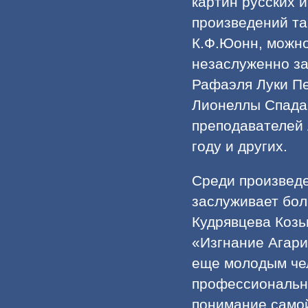
картин русских 
произведений та
К.Ф.Юонн, можно
незаслуженно за
Рафаэля Луки Пе
Лионеллы Спада,
преподавателей 
году и других.
Среди произведе
заслуживает бол
Кудрявцева Козь
«Изгнание Агари
еще молодым чел
профессиональны
понимание самой