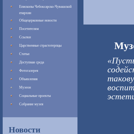
Епископы Чебоксарско-Чувашской
епархии
Общецерковные новости
Посетителям
Ссылки
Муз
Царственные страстотерпцы
Статьи
«Пусть
Доступная среда
содейс
Фотогалерея
такову
Объявления
воспит
Музеон
эстети
Социальные проекты
Собрание музея
Новости