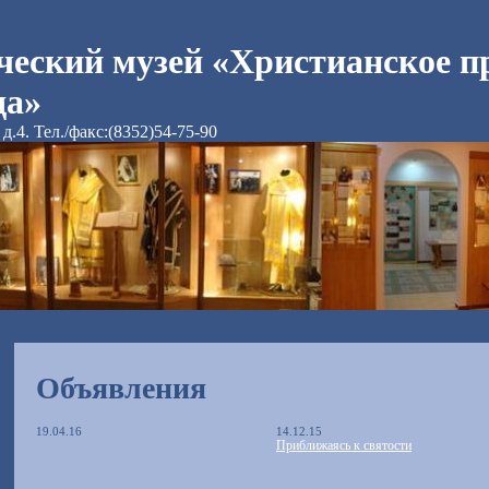
ческий музей «Христианское п
да»
д.4. Тел./факс:(8352)54-75-90
Объявления
19.04.16
14.12.15
Приближаясь к святости