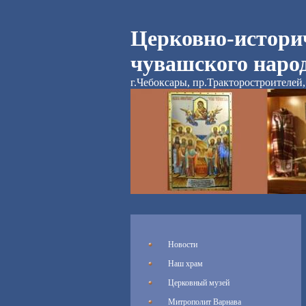
Церковно-истори
чувашского наро
г.Чебоксары, пр.Тракторостроителей, 
Новости
Наш храм
Церковный музей
Митрополит Варнава