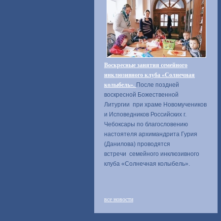
Воскресные занятия семейного
инклюзивного клуба «Солнечная
колыбель».
После поздней
воскресной Божественной
Литургии при храме Новомучеников
и Исповедников Российских г.
Чебоксары по благословению
настоятеля архимандрита Гурия
(Данилова) проводятся
встречи семейного инклюзивного
клуба «Солнечная колыбель».
все новости