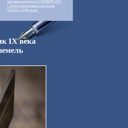
выставки состоится 12 НОЯБРЯ 2015
г. Центр современного искусства
ЧГХМ в 16:00 часов.
к IX века
земель