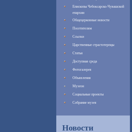
Епископы Чебоксарско-Чувашской
епархии
Общецерковные новости
Посетителям
Ссылки
Царственные страстотерпцы
Статьи
Доступная среда
Фотогалерея
Объявления
Музеон
Социальные проекты
Собрание музея
Новости