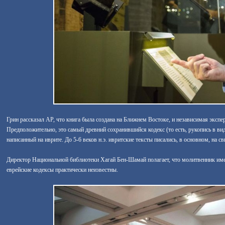
Грин рассказал АР, что книга была создана на Ближнем Востоке, и независимая экспер
Предположительно, это самый древний сохранившийся кодекс (то есть, рукопись в виде
написанный на иврите. До 5-6 веков н.э. ивритские тексты писались, в основном, на св
Директор Национальной библиотеки Хагай Бен-Шамай полагает, что молитвенник имее
еврейские кодексы практически неизвестны.