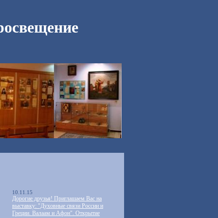
росвещение
10.11.15
Дорогие друзья! Приглашаем Вас на
выставку: "Духовные связи России и
Греции. Валаам и Афон". Открытие