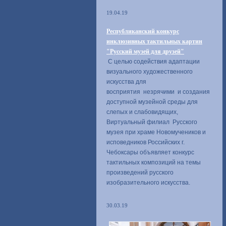
19.04.19
Республиканский конкурс
инклюзивных тактильных картин
"Русский музей для друзей"
С целью содействия адаптации
визуального художественного
искусства для
восприятия незрячими и создания
доступной музейной среды для
слепых и слабовидящих,
Виртуальный филиал Русского
музея при храме Новомучеников и
исповедников Российских г.
Чебоксары объявляет конкурс
тактильных композиций на темы
произведений русского
изобразительного искусства.
30.03.19