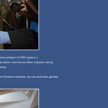
тиза датирует ее 820 годом н.э.
 книги с текстом на обеих сторонах листа),
итках.
т большое значение, так как настолько древние