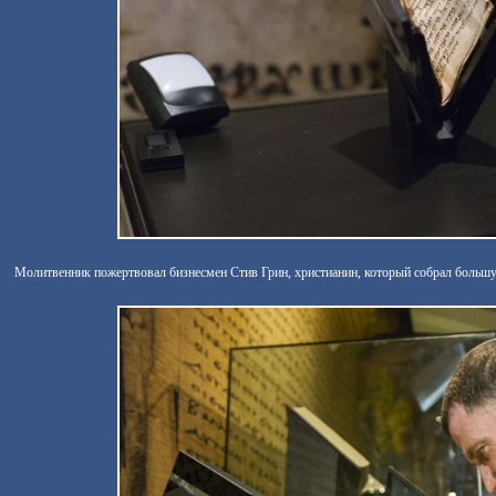
Молитвенник пожертвовал бизнесмен Стив Грин, христианин, который собрал больш