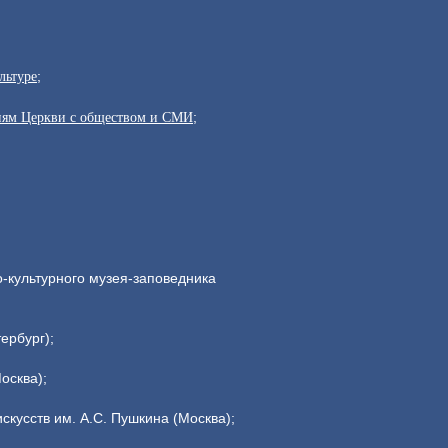
;
льтуре
;
иям Церкви с обществом и СМИ
о-культурного музея-заповедника
ербург);
осква);
скусств им. А.С. Пушкина (Москва);