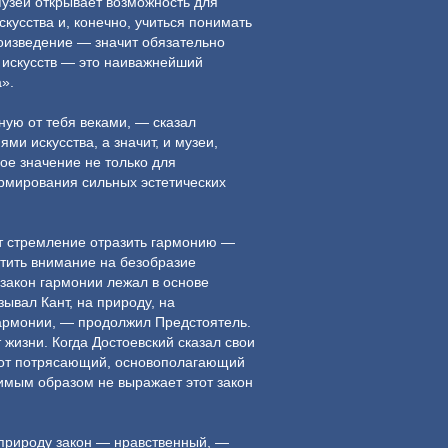
Музей открывает возможность для
кусства и, конечно, учиться понимать
оизведение — значит обязательно
я искусств — это наиважнейший
».
ную от тебя веками, — сказал
и искусства, а значит, и музеи,
ое значение не только для
ормирования сильных эстетических
ит стремление отразить гармонию —
тить внимание на безобразие
 закон гармонии лежал в основе
зывал Кант, на природу, на
 гармонии, — продолжил Предстоятель.
 жизни. Когда Достоевский сказал свои
этот потрясающий, основополагающий
димым образом не выражает этот закон
 природу закон — нравственный, —