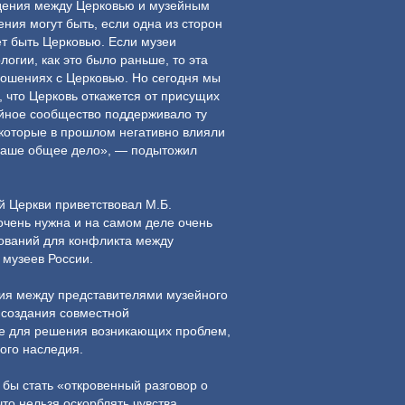
дения между Церковью и музейным
ния могут быть, если одна из сторон
ет быть Церковью. Если музеи
огии, как это было раньше, то эта
ношениях с Церковью. Но сегодня мы
о, что Церковь откажется от присущих
зейное сообщество поддерживало ту
 которые в прошлом негативно влияли
 наше общее дело», — подытожил
й Церкви приветствовал М.Б.
 очень нужна и на самом деле очень
ований для конфликта между
 музеев России.
сия между представителями музейного
 создания совместной
ре для решения возникающих проблем,
ого наследия.
бы стать «откровенный разговор о
что нельзя оскорблять чувства