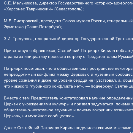
С.Е. Мельникова, директор Государственного историко-археолог
«Херсонес Таврический» (Севастополь);
М.Б. Пиотровский, президент Союза музеев России, генеральный
Эрмитажа (Санкт-Петербург);
З.И. Трегулова, генеральный директор Государственной Третьяко
Приветствуя собравшихся, Святейший Патриарх Кирилл поблаго
страны за инициативу провести встречу с Предстоятелем Русской
Патриарх посетовал, что в общественном пространстве некотор
непреодолимый конфликт между Церковью и музейным сообществ
уровне сознания и даже на уровне сердца не чувствовал, а, обща
что никакого глубинного конфликта нет», — подчеркнул Святейш
Вместе с тем Предстоятель констатировал наличие определенны
Церкви с учреждениями культуры и призвал задуматься, почему
общественно-негативное звучание и почему вокруг них возникае
Церковь, ни музейное сообщество».
Далее Святейший Патриарх Кирилл поделился своими мыслями о 