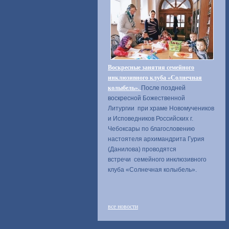
Воскресные занятия семейного
инклюзивного клуба «Солнечная
колыбель».
После поздней
воскресной Божественной
Литургии при храме Новомучеников
и Исповедников Российских г.
Чебоксары по благословению
настоятеля архимандрита Гурия
(Данилова) проводятся
встречи семейного инклюзивного
клуба «Солнечная колыбель».
все новости