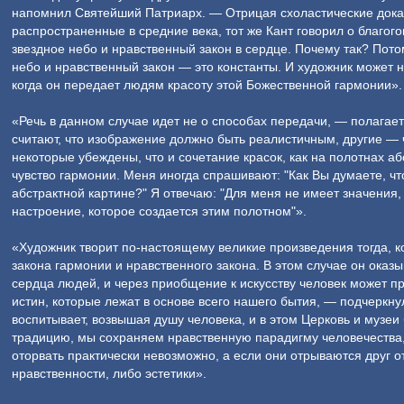
напомнил Святейший Патриарх. — Отрицая схоластические дока
распространенные в средние века, тот же Кант говорил о благо
звездное небо и нравственный закон в сердце. Почему так? Пото
небо и нравственный закон — это константы. И художник может 
когда он передает людям красоту этой Божественной гармонии».
«Речь в данном случае идет не о способах передачи, — полага
считают, что изображение должно быть реалистичным, другие — 
некоторые убеждены, что и сочетание красок, как на полотнах а
чувство гармонии. Меня иногда спрашивают: "Как Вы думаете, чт
абстрактной картине?" Я отвечаю: "Для меня не имеет значения,
настроение, которое создается этим полотном"».
«Художник творит по-настоящему великие произведения тогда, к
закона гармонии и нравственного закона. В этом случае он оказ
сердца людей, и через приобщение к искусству человек может 
истин, которые лежат в основе всего нашего бытия, — подчеркн
воспитывает, возвышая душу человека, и в этом Церковь и музеи
традицию, мы сохраняем нравственную парадигму человечества, 
оторвать практически невозможно, а если они отрываются друг от
нравственности, либо эстетики».