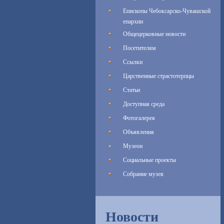
Епископы Чебоксарско-Чувашской
епархии
Общецерковные новости
Посетителям
Ссылки
Царственные страстотерпцы
Статьи
Доступная среда
Фотогалерея
Объявления
Музеон
Социальные проекты
Собрание музея
Новости