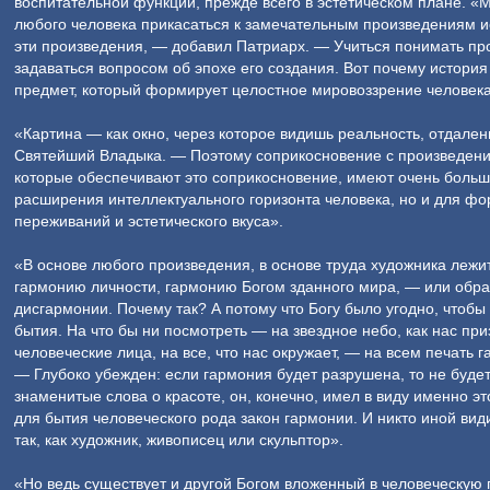
воспитательной функции, прежде всего в эстетическом плане. «
любого человека прикасаться к замечательным произведениям ис
эти произведения, — добавил Патриарх. — Учиться понимать пр
задаваться вопросом об эпохе его создания. Вот почему истори
предмет, который формирует целостное мировоззрение человека
«Картина — как окно, через которое видишь реальность, отдален
Святейший Владыка. — Поэтому соприкосновение с произведениям
которые обеспечивают это соприкосновение, имеют очень больш
расширения интеллектуального горизонта человека, но и для ф
переживаний и эстетического вкуса».
«В основе любого произведения, в основе труда художника леж
гармонию личности, гармонию Богом зданного мира, — или обра
дисгармонии. Почему так? А потому что Богу было угодно, чтобы
бытия. На что бы ни посмотреть — на звездное небо, как нас при
человеческие лица, на все, что нас окружает, — на всем печать
— Глубоко убежден: если гармония будет разрушена, то не будет
знаменитые слова о красоте, он, конечно, имел в виду именно 
для бытия человеческого рода закон гармонии. И никто иной ви
так, как художник, живописец или скульптор».
«Но ведь существует и другой Богом вложенный в человеческую