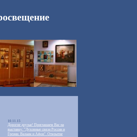
росвещение
10.11.15
Дорогие друзья! Приглашаем Вас на
выставку: "Духовные связи России и
Греции. Валаам и Афон". Открытие