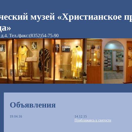
ческий музей «Христианское п
да»
д.4. Тел./факс:(8352)54-75-90
Объявления
19.04.16
14.12.15
Приближаясь к святости