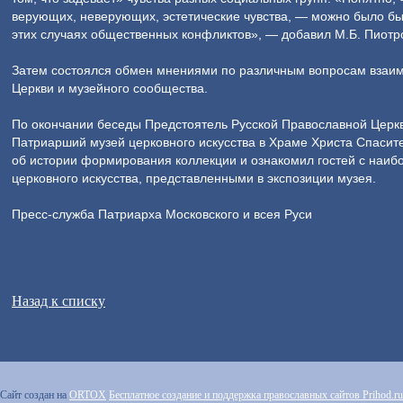
верующих, неверующих, эстетические чувства, — можно было бы 
этих случаях общественных конфликтов», — добавил М.Б. Пиотр
Затем состоялся обмен мнениями по различным вопросам взаим
Церкви и музейного сообщества.
По окончании беседы Предстоятель Русской Православной Церкв
Патриарший музей церковного искусства в Храме Христа Спасит
об истории формирования коллекции и ознакомил гостей с наи
церковного искусства, представленными в экспозиции музея.
Пресс-служба Патриарха Московского и всея Руси
Назад к списку
Сайт создан на
ORTOX
Бесплатное создание и поддержка православных сайтов Prihod.ru