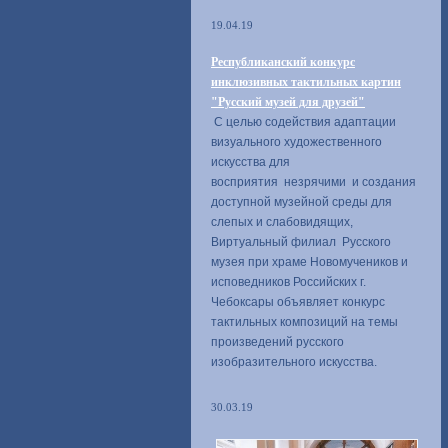
19.04.19
Республиканский конкурс
инклюзивных тактильных картин
"Русский музей для друзей"
С целью содействия адаптации
визуального художественного
искусства для
восприятия незрячими и создания
доступной музейной среды для
слепых и слабовидящих,
Виртуальный филиал Русского
музея при храме Новомучеников и
исповедников Российских г.
Чебоксары объявляет конкурс
тактильных композиций на темы
произведений русского
изобразительного искусства.
30.03.19