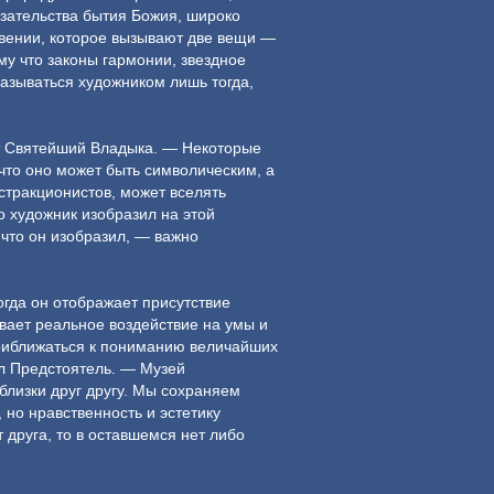
зательства бытия Божия, широко
говении, которое вызывают две вещи —
му что законы гармонии, звездное
называться художником лишь тогда,
ет Святейший Владыка. — Некоторые
что оно может быть символическим, а
бстракционистов, может вселять
о художник изобразил на этой
 что он изобразил, — важно
огда он отображает присутствие
ывает реальное воздействие на умы и
приближаться к пониманию величайших
ул Предстоятель. — Музей
 близки друг другу. Мы сохраняем
но нравственность и эстетику
 друга, то в оставшемся нет либо