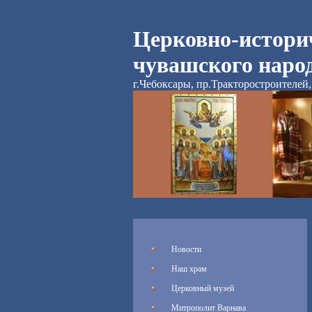
Церковно-истори
чувашского наро
г.Чебоксары, пр.Тракторостроителей, 
Новости
Наш храм
Церковный музей
Митрополит Варнава