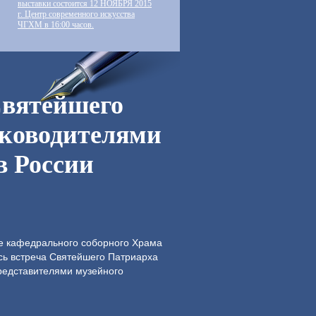
выставки состоится 12 НОЯБРЯ 2015
г. Центр современного искусства
ЧГХМ в 16:00 часов.
Святейшего
уководителями
в России
ле кафедрального соборного Храма
сь встреча Святейшего Патриарха
представителями музейного