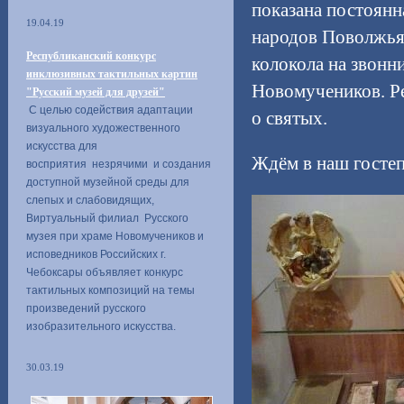
показана постоянн
19.04.19
народов Поволжья.
Республиканский конкурс
колокола на звонн
инклюзивных тактильных картин
Новомучеников. Р
"Русский музей для друзей"
С целью содействия адаптации
о святых.
визуального художественного
искусства для
Ждём в наш госте
восприятия незрячими и создания
доступной музейной среды для
слепых и слабовидящих,
Виртуальный филиал Русского
музея при храме Новомучеников и
исповедников Российских г.
Чебоксары объявляет конкурс
тактильных композиций на темы
произведений русского
изобразительного искусства.
30.03.19