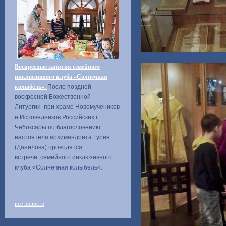
Воскресные занятия семейного
инклюзивного клуба «Солнечная
колыбель».
После поздней
воскресной Божественной
Литургии при храме Новомучеников
и Исповедников Российских г.
Чебоксары по благословению
настоятеля архимандрита Гурия
(Данилова) проводятся
встречи семейного инклюзивного
клуба «Солнечная колыбель».
все новости