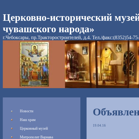
Церковно-исторический музе
чувашского народа»
г.Чебоксары, пр.Тракторостроителей, д.4. Тел./факс:(8352)54-75
Объявле
Новости
Наш храм
19.04.16
Церковный музей
Митрополит Варнава