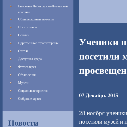
Епископы Чебоксарско-Чувашской
епархии
Общецерковные новости
Посетителям
Ссылки
Ученики ш
Царственные страстотерпцы
посетили 
Статьи
Доступная среда
просвещен
Фотогалерея
Объявления
Музеон
Социальные проекты
07 Декабрь 2015
Собрание музея
28 ноября ученики
Новости
посетили музей и 