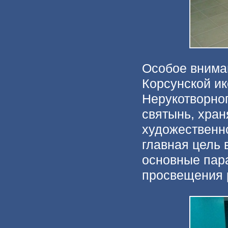
Особое внима
Корсунской и
Нерукотворно
святынь, хра
художественно
главная цель 
основные пар
просвещения р