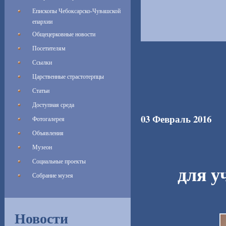
Епископы Чебоксарско-Чувашской
епархии
Общецерковные новости
Посетителям
Ссылки
Царственные страстотерпцы
Статьи
Доступная среда
03 Февраль 2016
Фотогалерея
Объявления
Музеон
Социальные проекты
для у
Собрание музея
Новости