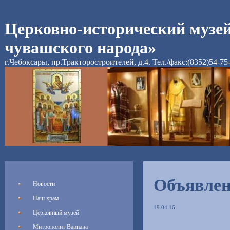
Церковно-исторический музе
чувашского народа»
г.Чебоксары, пр.Тракторостроителей, д.4. Тел./факс:(8352)54-75
Объявле
Новости
Наш храм
19.04.16
Церковный музей
Митрополит Варнава