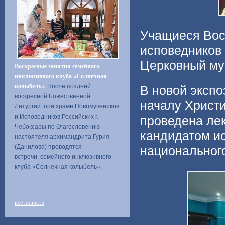
Учащиеся Вос
исповедников 
Церковный му
Воскресные занятия семейного
инклюзивного клуба «Солнечная
колыбель».
После поздней
В новой экспо
воскресной Божественной
началу Христ
Литургии при храме Новомучеников
и Исповедников Российских г.
проведена лек
Чебоксары по благословению
кандидатом ис
настоятеля архимандрита Гурия
(Данилова) проводятся
национальног
встречи семейного инклюзивного
клуба «Солнечная колыбель».
все новости