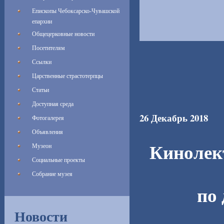
Епископы Чебоксарско-Чувашской
епархии
Общецерковные новости
Посетителям
Ссылки
Царственные страстотерпцы
Статьи
Доступная среда
26 Декабрь 2018
Фотогалерея
Объявления
Музеон
Кинолек
Социальные проекты
Собрание музея
по 
Новости