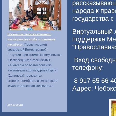
рассказывающ
народа к прав
государства с 
Виртуальный л
Воскресные занятия семейного
поддержке Ме
инклюзивного клуба «Солнечная
колыбель».
После поздней
"Православная
воскресной Божественной
Литургии при храме Новомучеников
Вход свободн
и Исповедников Российских г.
Чебоксары по благословению
телефону:
настоятеля архимандрита Гурия
(Данилова) проводятся
8 917 65 66 
встречи семейного инклюзивного
клуба «Солнечная колыбель».
Адрес: Чебокс
все новости