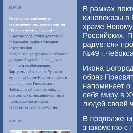
В рамках лект
19.04.19
кинопоказы в
Республиканский конкурс
инклюзивных тактильных картин
храме Новому
"Русский музей для друзей"
Российских. 
С целью содействия адаптации
визуального художественного
радуется» пр
искусства для
№49 г.Чебокс
восприятия незрячими и создания
доступной музейной среды для
слепых и слабовидящих,
Икона Богоро
Виртуальный филиал Русского
образ Пресвя
музея при храме Новомучеников и
исповедников Российских г.
напоминает о
Чебоксары объявляет конкурс
себя миру в 
тактильных композиций на темы
произведений русского
людей своей 
изобразительного искусства.
В продолжени
30.03.19
знакомство с 