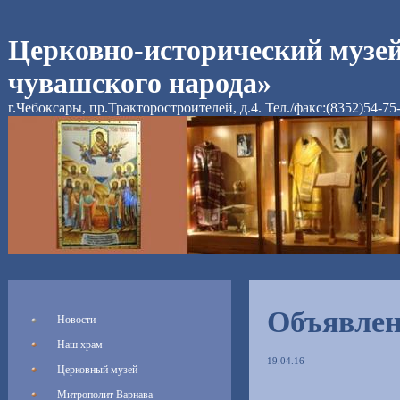
Церковно-исторический музе
чувашского народа»
г.Чебоксары, пр.Тракторостроителей, д.4. Тел./факс:(8352)54-75
Объявле
Новости
Наш храм
19.04.16
Церковный музей
Митрополит Варнава