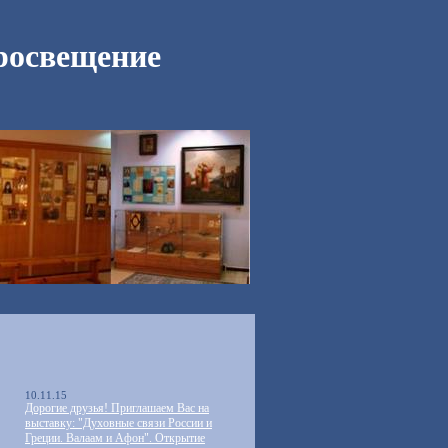
росвещение
10.11.15
Дорогие друзья! Приглашаем Вас на
выставку: "Духовные связи России и
Греции. Валаам и Афон". Открытие