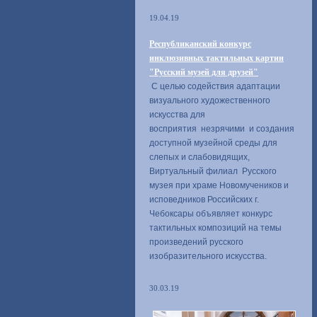
19.04.19
Республиканский конкурс
инклюзивных тактильных картин
"Русский музей для друзей"
С целью содействия адаптации
визуального художественного
искусства для
восприятия незрячими и создания
доступной музейной среды для
слепых и слабовидящих,
Виртуальный филиал Русского
музея при храме Новомучеников и
исповедников Российских г.
Чебоксары объявляет конкурс
тактильных композиций на темы
произведений русского
изобразительного искусства.
30.03.19