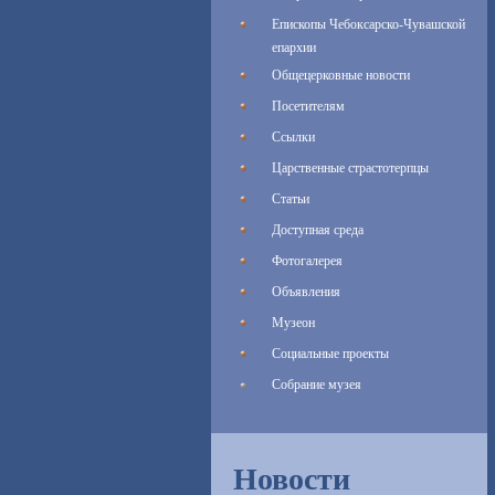
Епископы Чебоксарско-Чувашской
епархии
Общецерковные новости
Посетителям
Ссылки
Царственные страстотерпцы
Статьи
Доступная среда
Фотогалерея
Объявления
Музеон
Социальные проекты
Собрание музея
Новости