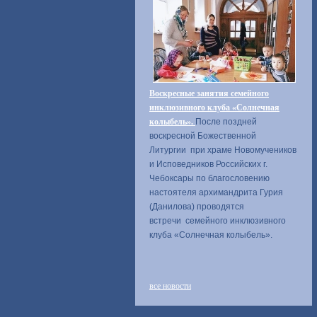
Воскресные занятия семейного
инклюзивного клуба «Солнечная
колыбель».
После поздней
воскресной Божественной
Литургии при храме Новомучеников
и Исповедников Российских г.
Чебоксары по благословению
настоятеля архимандрита Гурия
(Данилова) проводятся
встречи семейного инклюзивного
клуба «Солнечная колыбель».
все новости