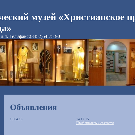
ческий музей «Христианское п
да»
д.4. Тел./факс:(8352)54-75-90
Объявления
19.04.16
14.12.15
Приближаясь к святости