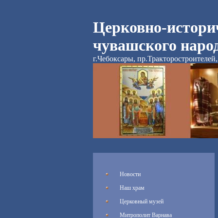
Церковно-истори
чувашского наро
г.Чебоксары, пр.Тракторостроителей, 
Новости
Наш храм
Церковный музей
Митрополит Варнава