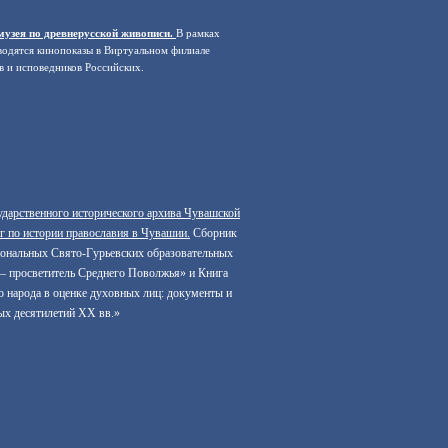
музея по древнерусской живописи.
В рамках
водятся кинопоказы в Виртуальном филиале
в и исповедников Российских.
сударственного исторического архива Чувашской
г по истории православия в Чувашии.
Сборник
иональных Свято-Гурьевских образовательных
 – просветитель Среднего Поволжья»
и
Книга
 народа в оценке духовных лиц: документы и
вых десятилетий XX вв.»