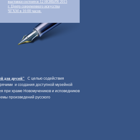
выставки состоится 12 НОЯБРЯ 2015
г. Центр современного искусства
ЧГХМ в 16:00 часов.
й для друзей"
С целью содействия
зрячими и создания доступной музейной
я при храме Новомучеников и исповедников
темы произведений русского