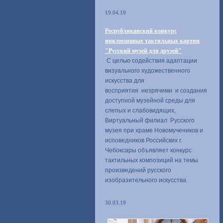
19.04.19
Республиканский конкурс
инклюзивных тактильных картин
"Русский музей для друзей"
С целью содействия адаптации
визуального художественного
искусства для
восприятия незрячими и создания
доступной музейной среды для
слепых и слабовидящих,
Виртуальный филиал Русского
музея при храме Новомучеников и
исповедников Российских г.
Чебоксары объявляет конкурс
тактильных композиций на темы
произведений русского
изобразительного искусства.
30.03.19