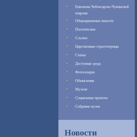
Епископы Чебоксарско-Чувашской
епархии
Общецерковные новости
Посетителям
Ссылки
Царственные страстотерпцы
Статьи
Доступная среда
Фотогалерея
Объявления
Музеон
Социальные проекты
Собрание музея
Новости