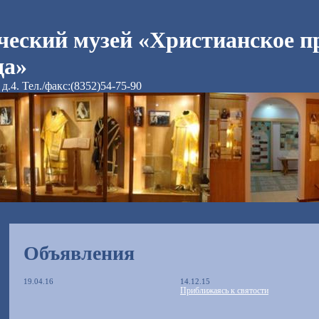
ческий музей «Христианское п
да»
д.4. Тел./факс:(8352)54-75-90
Объявления
19.04.16
14.12.15
Приближаясь к святости