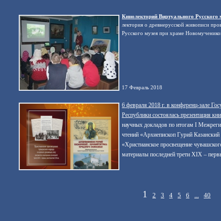
Кинолекторий Виртуального Русского 
лектория о древнерусской живописи про
Русского музея при храме Новомученико
17 Февраль 2018
6 февраля 2018 г. в конференц-зале Го
Республики состоялась презентация кни
научных докладов по итогам I Межрег
чтений «Архиепископ Гурий Казанский
«Христианское просвещение чувашского
материалы последней трети XIX – пер
1
2
3
4
5
6
...
40