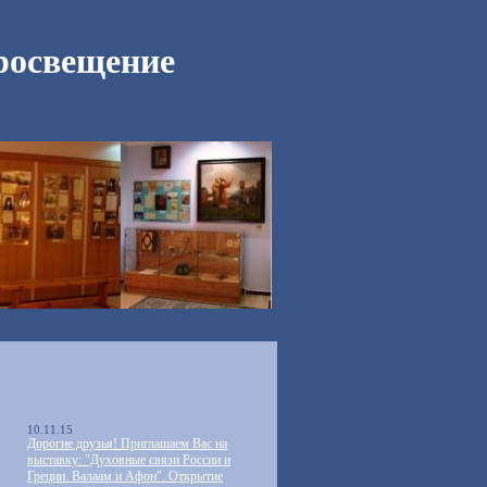
росвещение
10.11.15
Дорогие друзья! Приглашаем Вас на
выставку: "Духовные связи России и
Греции. Валаам и Афон". Открытие