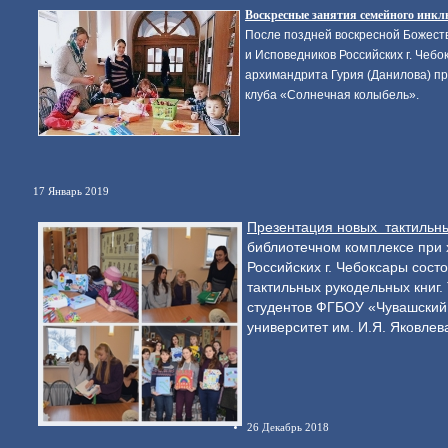
Воскресные занятия семейного инкл
После поздней воскресной Божест
и Исповедников Российских г. Чеб
архимандрита Гурия (Данилова) п
клуба «Солнечная колыбель».
17 Январь 2019
Презентация новых тактильны
библиотечном комплексе при 
Российских г. Чебоксары сост
тактильных рукодельных книг.
студентов ФГБОУ «Чувашский 
университет им. И.Я. Яковлев
26 Декабрь 2018