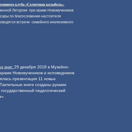
юзивного клуба «Солнечная колыбель».
венной Литургии при храме Новомучеников
оксары по благословению настоятеля
роводятся встречи семейного инклюзивного
х книг.
29 декабря 2018 в Музейно-
храме Новомучеников и исповедников
оялась презентация 11 новых
 Тактильные книги созданы руками
государственный педагогический
а».