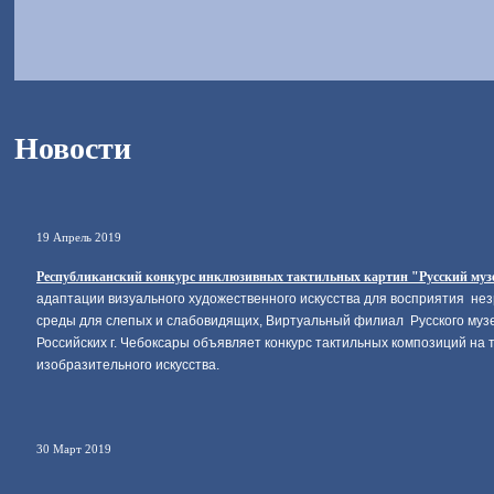
Новости
19 Апрель 2019
Республиканский конкурс инклюзивных тактильных картин "Русский музе
адаптации визуального художественного искусства для восприятия не
среды для слепых и слабовидящих, Виртуальный филиал Русского музе
Российских г. Чебоксары объявляет конкурс тактильных композиций на 
изобразительного искусства.
30 Март 2019