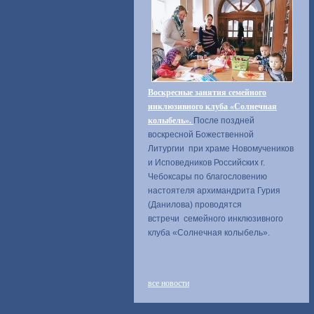
Воскресные занятия семейного
инклюзивного клуба «Солнечная
колыбель».
После поздней
воскресной Божественной
Литургии при храме Новомучеников
и Исповедников Российских г.
Чебоксары по благословению
настоятеля архимандрита Гурия
(Данилова) проводятся
встречи семейного инклюзивного
клуба «Солнечная колыбель».
все новости