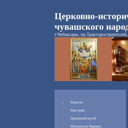
Церковно-истори
чувашского наро
г.Чебоксары, пр.Тракторостроителей, 
Новости
Наш храм
Церковный музей
Митрополит Варнава